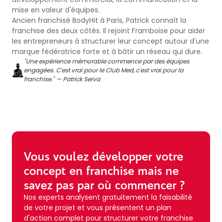
mise en valeur d'équipes.
Ancien franchisé BodyHit à Paris, Patrick connaît la
franchise des deux côtés. Il rejoint Framboise pour aider
les entrepreneurs à structurer leur concept autour d'une
marque fédératrice forte et à bâtir un réseau qui dure.
"Une expérience mémorable commence par des équipes
engagées. C'est vrai pour le Club Med, c'est vrai pour la
franchise." — Patrick Serva
Vous voulez développer votre
concept en franchise mais ne
savez pas par où commencer ?
Nos experts analysent gratuitement la faisabilité
de votre projet et vous présentent un plan
d'action complet pour structurer votre franchise